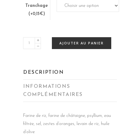
Tranchage
(+0,15€)
Pain
AJOUTER AU PANIER
de
riz
châtaigne
DESCRIPTION
quantity
INFORMATIONS
COMPLÉMENTAIRES
Farine de riz, farine de châtaigne, psyllium, eau
filtrée, sel, zestes d’oranges, levain de riz, huile
d’olive