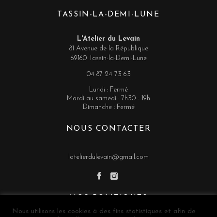
TASSIN-LA-DEMI-LUNE
L'Atelier du Levain
81 Avenue de la République
69160 Tassin-la-Demi-Lune
04 87 24 73 63
Lundi : Fermé
Mardi au samedi : 7h30 - 19h
Dimanche : Fermé
NOUS CONTACTER
latelierdulevain@gmail.com
NOS POLITIQUES
Nous utilisons les cookies à des fins statistiques et afin de