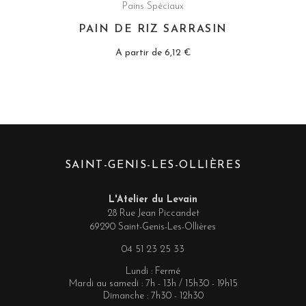
Pains Spéciaux
PAIN DE RIZ SARRASIN
A partir de
6,12
€
SAINT-GENIS-LES-OLLIÈRES
L'Atelier du Levain
28 Rue Jean Piccandet
69290 Saint-Genis-Les-Ollières
04 51 23 25 33
Lundi : Fermé
Mardi au samedi : 7h - 13h / 15h30 - 19h15
Dimanche : 7h30 - 12h30