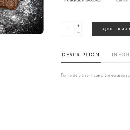
Tranchage (+0,15€)
L'authentique
AJOUTER AU 
aux
noix
quantity
DESCRIPTION
INFOR
Farine de blé semi-complète écrasée sur m