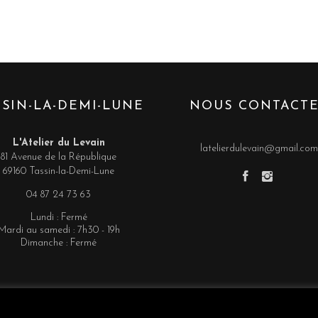
SSIN-LA-DEMI-LUNE
NOUS CONTACT
L'Atelier du Levain
latelierdulevain@gmail.co
81 Avenue de la République
69160 Tassin-la-Demi-Lune
04 87 24 73 63
Lundi : Fermé
Mardi au samedi : 7h30 - 19h
Dimanche : Fermé