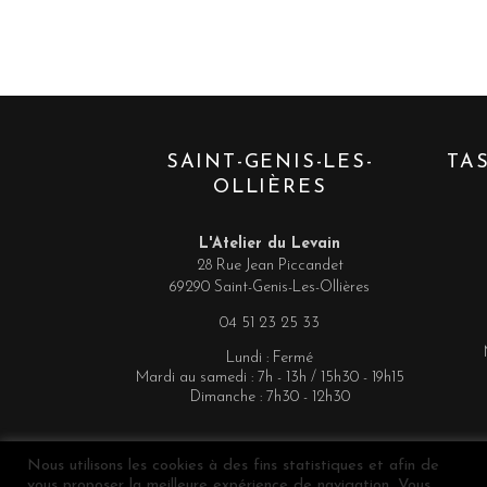
SAINT-GENIS-LES-
TA
OLLIÈRES
L'Atelier du Levain
28 Rue Jean Piccandet
69290 Saint-Genis-Les-Ollières
04 51 23 25 33
Lundi : Fermé
Mardi au samedi : 7h - 13h / 15h30 - 19h15
Dimanche : 7h30 - 12h30
Nous utilisons les cookies à des fins statistiques et afin de
vous proposer la meilleure expérience de navigation. Vous