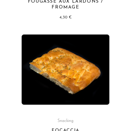
FOUGASSE AUX LARDONS /
FROMAGE
4,30
€
Snacking
FOCACCIA