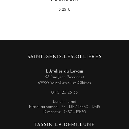
5,25
€
SAINT-GENIS-LES-OLLIÈRES
L'Atelier du Levain
28 Rue Jean Piccandet
69290 Saint-Genis-Les-Ollières
04 51 23 25 33
Lundi : Fermé
Mardi au samedi : 7h - 13h / 15h30 - 19h15
Dimanche : 7h30 - 12h30
TASSIN-LA-DEMI-LUNE