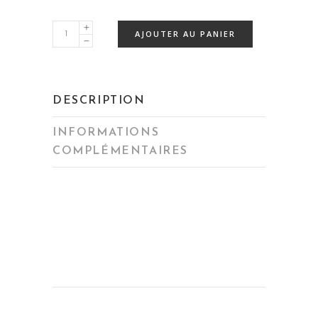
Fougasse
AJOUTER AU PANIER
aux
olives
noires
DESCRIPTION
/
romarin
INFORMATIONS
quantity
COMPLÉMENTAIRES