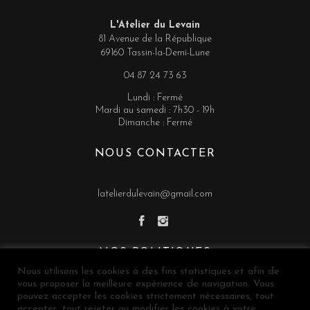
L'Atelier du Levain
81 Avenue de la République
69160 Tassin-la-Demi-Lune
04 87 24 73 63
Lundi : Fermé
Mardi au samedi : 7h30 - 19h
Dimanche : Fermé
NOUS CONTACTER
latelierdulevain@gmail.com
NOS POLITIQUES
Nous utilisons les cookies à des fins statistiques et afin de
vous proposer la meilleure expérience de navigation. Vous
Conditions Générales de Vente
pouvez accepter les cookies strictement nécessaires, tout
accepter, tout rejeter ou modifier les cookies à votre